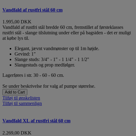
Vandfald af rustfri stål 60 cm
1.995,00 DKK
Vandfald af rustfri stål bredde 60 cm, fremstillet af førsteklasses
rustfri stål - slange tilslutning under eller på bagsiden - det er muligt
at købe lys til.
Elegant, jævnt vandmønster op til 1m højde.
Gevind: 1"
Slange studs: 3/4" - 1" - 1 1/4" - 1 1/2"
Slangestuds og prop medfølger.
Lagerføres i str. 30 - 60 - 60 cm.
Se under beskrivelse for valg af pumpe størrelse.
Add to Cart
Tilføj til ønskelisten
Tilføj til sammenlign
Vandfald XL af rustfri stål 60 cm
2.269,00 DKK