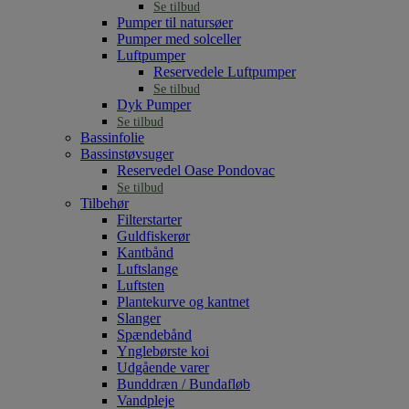
Se tilbud
Pumper til natursøer
Pumper med solceller
Luftpumper
Reservedele Luftpumper
Se tilbud
Dyk Pumper
Se tilbud
Bassinfolie
Bassinstøvsuger
Reservedel Oase Pondovac
Se tilbud
Tilbehør
Filterstarter
Guldfiskerør
Kantbånd
Luftslange
Luftsten
Plantekurve og kantnet
Slanger
Spændebånd
Ynglebørste koi
Udgående varer
Bunddræn / Bundafløb
Vandpleje