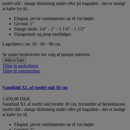
rustfri stål - slange tilslutning under eller på bagsiden - det er muligt
at købe lys til.
Elegant, jævnt vandmønster op til 1m højde.
Gevind: 1"
Slange studs: 3/4" - 1" - 1 1/4" - 1 1/2"
Slangestuds og prop medfølger.
Lagerføres i str. 30 - 60 - 90 cm.
Se under beskrivelse for valg af pumpe størrelse.
Add to Cart
Tilføj til ønskelisten
Tilføj til sammenlign
Vandfald XL af rustfri stål 30 cm
1.650,00 DKK
Vandfald XL af rustfri stål bredde 30 cm, fremstillet af førsteklasses
rustfri stål - slange tilslutning under eller på bagsiden - det er muligt
at købe lys til.
Elegant, jævnt vandmønster op til 1m højde.
Gevind: 1"