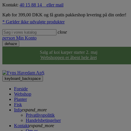
Kontakt:
40 15 88 14
eller mail
Køb for 399,00 DKK og få gratis pakkeshop levering på din order!
* Gælder ikke udvalgte produkter
close
person
Min Konto
dehaze
Salg af koi karper starter 2. maj
Webshoppen er åbent hele året
keyboard_backspace
Forside
Webshop
Planter
Fisk
Info
expand_more
Privatlivspolitik
Handelsbetingelser
Kontakt
expand_more
Om os