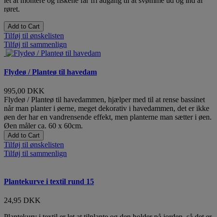
let at montere og fiskene får fri adgang til at svømme ud og ind af
røret.
Add to Cart
Tilføj til ønskelisten
Tilføj til sammenlign
Flydeø / Planteø til havedam
995,00 DKK
Flydeø / Planteø til havedammen, hjælper med til at rense bassinet
når man planter i øerne, meget dekorativ i havedammen, det er ikke
øen der har en vandrensende effekt, men planterne man sætter i øen.
Øen måler ca. 60 x 60cm.
Add to Cart
Tilføj til ønskelisten
Tilføj til sammenlign
Plantekurve i textil rund 15
24,95 DKK
Plantekurv i textil er let at tilplante og den holder på jorden, så det er