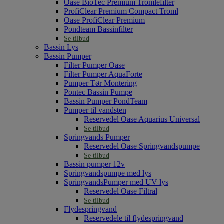
Oase BioTec Premium Tromlefilter
ProfiClear Premium Compact Troml
Oase ProfiClear Premium
Pondteam Bassinfilter
Se tilbud
Bassin Lys
Bassin Pumper
Filter Pumper Oase
Filter Pumper AquaForte
Pumper Tør Montering
Pontec Bassin Pumpe
Bassin Pumper PondTeam
Pumper til vandsten
Reservedel Oase Aquarius Universal
Se tilbud
Springvands Pumper
Reservedel Oase Springvandspumpe
Se tilbud
Bassin pumper 12v
Springvandspumpe med lys
SpringvandsPumper med UV lys
Reservedel Oase Filtral
Se tilbud
Flydespringvand
Reservedele til flydespringvand