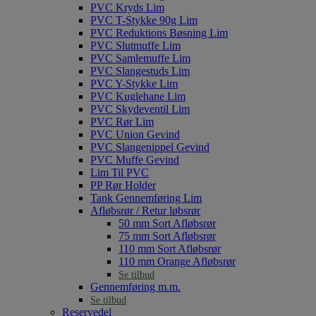
PVC Kryds Lim
PVC T-Stykke 90g Lim
PVC Reduktions Bøsning Lim
PVC Slutmuffe Lim
PVC Samlemuffe Lim
PVC Slangestuds Lim
PVC Y-Stykke Lim
PVC Kuglehane Lim
PVC Skydeventil Lim
PVC Rør Lim
PVC Union Gevind
PVC Slangenippel Gevind
PVC Muffe Gevind
Lim Til PVC
PP Rør Holder
Tank Gennemføring Lim
Afløbsrør / Retur løbsrør
50 mm Sort Afløbsrør
75 mm Sort Afløbsrør
110 mm Sort Afløbsrør
110 mm Orange Afløbsrør
Se tilbud
Gennemføring m.m.
Se tilbud
Reservedel