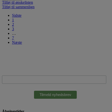
Tilføj til ønskelisten
Tilføj til sammenlign
Sidste
1
2
3
…
7
Næste
Tilmeld nyhedsbrev
Email
Åbningstider