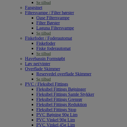
Se tilbud
Fangstnet
Filtersvampe / Filter børster
Oase Filtersvampe
Filter Børster
Laguna Filtersvampe
Se tilbud
Fiskefoder / Foderautomat
Fiskefoder
Fiske foderautomat
Se tilbud
Havebassin Formstøbt
Løv net/vinter
Overflade Skimmer
Reservedel overflade Skimmer
Se tilbud
PVC / Fleksibel Fittings
Fleksibel Fittings Bøjninger
Fleksibel Fittings Samle Stykker
Fleksibel Fittings Grenrør
Fleksibel Fittings Reduktion
Fleksibel Fittings Stop
PVC Bøjning 90g Lim
PVC Vinkel 90g Lim
PVC Vinkel 45g Lim