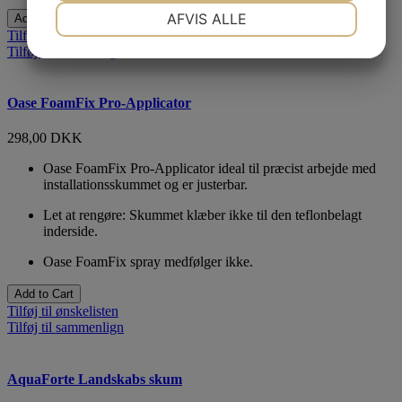
NØDVENDIGE
PRÆFERENCER
AFVIS ALLE
Add to Cart
Tilføj til ønskelisten
JA
NEJ
JA
NEJ
Tilføj til sammenlign
MARKETING
STATISTIK
Oase FoamFix Pro-Applicator
298,00 DKK
Oase FoamFix Pro-Applicator ideal til præcist arbejde med
installationsskummet og er justerbar.
Let at rengøre: Skummet klæber ikke til den teflonbelagt
inderside.
Oase FoamFix spray medfølger ikke.
Add to Cart
Tilføj til ønskelisten
Tilføj til sammenlign
AquaForte Landskabs skum