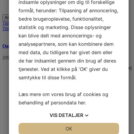
indsamle oplysninger om dig til forskellige
Skader ikke fisk og planter.
formål, herunder: Tilpasning af annoncering,
Add to Cart
bedre brugeroplevelse, funktionalitet,
Tilføj til ønskelisten
statistik og marketing. Disse oplysninger
Tilføj til sammenlign
kan blive delt med annoncerings- og
analysepartnere, som kan kombinere dem
Oase FoamFix
med data, du tidligere har givet dem eller
219,00 DKK
de har indsamlet gennem din brug af deres
Oase FoamFix installationsskum leder vandet den ønskede vej
tjenester. Ved at klikke på 'OK' giver du
i havebassinet og vandløbet.
samtykke til disse formål.
Farve: Sort
Bruges til at forsegle hulrum eller fastgøre sten i bassinet og
Læs mere om vores brug af cookies og
vandløbet.
behandling af persondata
her
.
Udvides ensartet og hærder hurtigt.
VIS
DETALJER
Praktisk skumdispenser og engangshandsker medfølger.
JA
NEJ
OK
JA
NEJ
Indhold: 700 ml