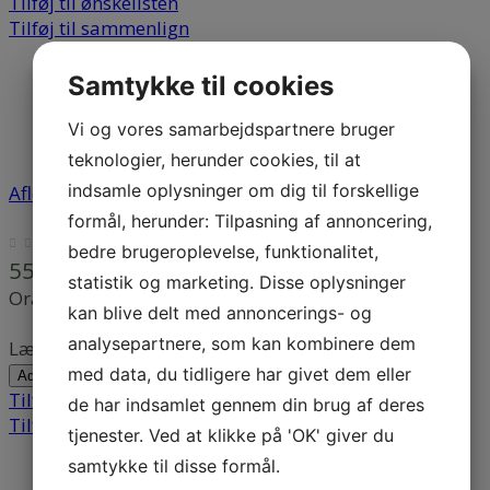
Tilføj til ønskelisten
Tilføj til sammenlign
Samtykke til cookies
Vi og vores samarbejdspartnere bruger
teknologier, herunder cookies, til at
indsamle oplysninger om dig til forskellige
Afløbs Rør Orange 110 mm 100 cm
formål, herunder: Tilpasning af annoncering,
bedre brugeroplevelse, funktionalitet,
55,00 DKK
statistik og marketing. Disse oplysninger
Orange afløbsrør / kloakrør 110mm.
kan blive delt med annoncerings- og
analysepartnere, som kan kombinere dem
Længde: 100cm
med data, du tidligere har givet dem eller
Add to Cart
Tilføj til ønskelisten
de har indsamlet gennem din brug af deres
Tilføj til sammenlign
tjenester. Ved at klikke på 'OK' giver du
samtykke til disse formål.