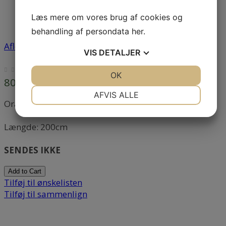
Læs mere om vores brug af cookies og
behandling af persondata
her
.
Afløbs Rør Orange 110 mm 200 cm
VIS
DETALJER
JA
NEJ
OK
JA
NEJ
80,00 DKK
NØDVENDIGE
PRÆFERENCER
AFVIS ALLE
Orange afløbsrør / kloakrør 110mm.
JA
NEJ
JA
NEJ
Længde: 200cm
MARKETING
STATISTIK
SENDES IKKE
Add to Cart
Tilføj til ønskelisten
Tilføj til sammenlign