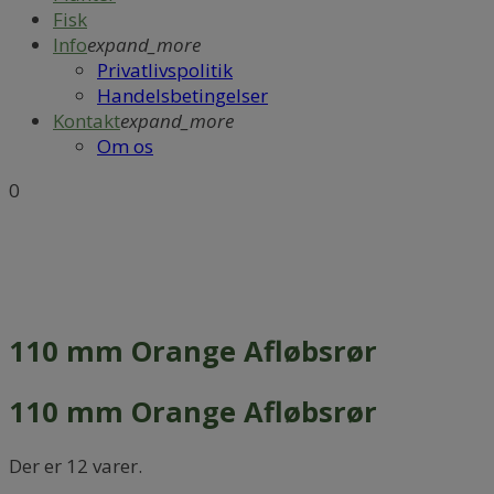
Fisk
Info
expand_more
Privatlivspolitik
Handelsbetingelser
Kontakt
expand_more
Om os
0
Forside
PVC / Fleksibel Fittings
Afløbsrør / Retur
løbsrør
110 mm Orange Afløbsrør
110 mm Orange Afløbsrør
110 mm Orange Afløbsrør
Der er 12 varer.