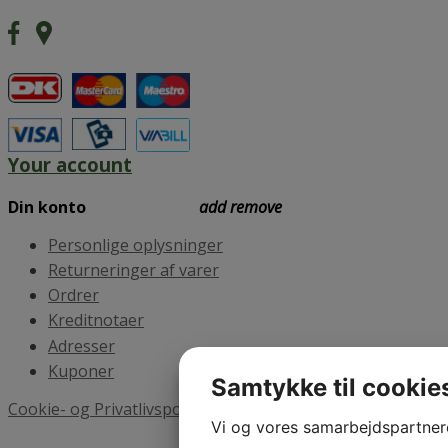
Your account
Your account
add
remove
Personlige oplysninger
Returneringer af varer
Ordrer
Kreditnotaer
Adresser
Kuponer
Samtykke til cookie
Cookie- og Privatlivspolitik
Se også
Vi og vores samarbejdspartner