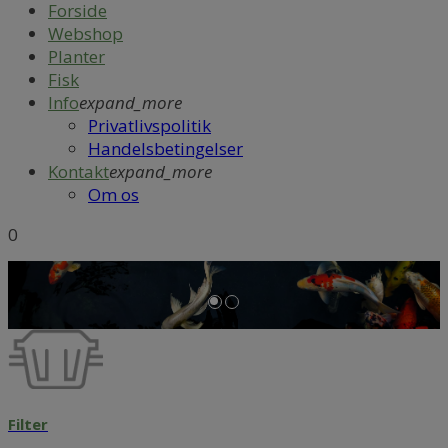
Forside
Webshop
Planter
Fisk
Info
expand_more
Privatlivspolitik
Handelsbetingelser
Kontakt
expand_more
Om os
0
Filter