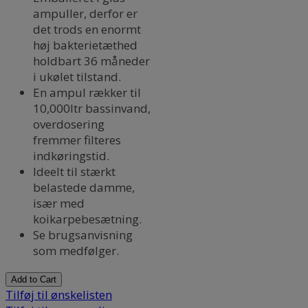
ampuller, derfor er
det trods en enormt
høj bakterietæthed
T
holdbart 36 måneder
T
i ukølet tilstand.
En ampul rækker til
10,000ltr bassinvand,
overdosering
fremmer filteres
indkøringstid.
Ideelt til stærkt
belastede damme,
især med
koikarpebesætning.
Se brugsanvisning
som medfølger.
Add to Cart
Tilføj til ønskelisten