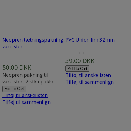
Neopren tætningspakning
PVC Union lim 32mm
vandsten
F
39,00 DKK
50,00 DKK
Add to Cart
Neopren pakning til
Tilføj til ønskelisten
B
vandsten, 2 stk i pakke.
Tilføj til sammenlign
Add to Cart
t
Tilføj til ønskelisten
Tilføj til sammenlign
T
T