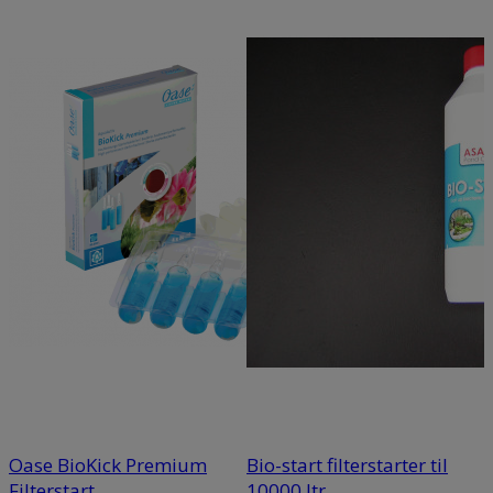
Oase BioKick Premium
Bio-start filterstarter til
Filterstart
10000 ltr