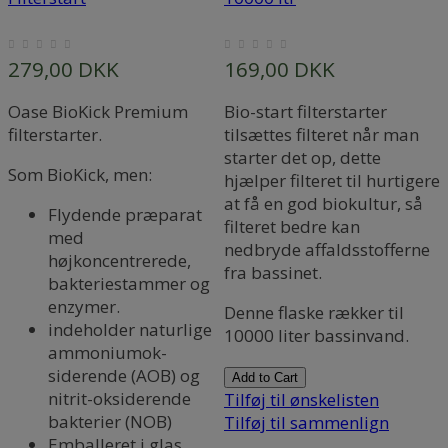
279,00 DKK
169,00 DKK
Oase BioKick Premium
Bio-start filterstarter
filterstarter.
tilsættes filteret når man
starter det op, dette
Som BioKick, men:
hjælper filteret til hurtigere
l
at få en god biokultur, så
Flydende præparat
filteret bedre kan
med
nedbryde affaldsstofferne
højkoncentrerede,
l
fra bassinet.
bakteriestammer og
enzymer.
Denne flaske rækker til
indeholder naturlige
10000 liter bassinvand.
ammoniumok-
siderende (AOB) og
Add to Cart
nitrit-oksiderende
Tilføj til ønskelisten
m
bakterier (NOB)
Tilføj til sammenlign
Emballeret i glas