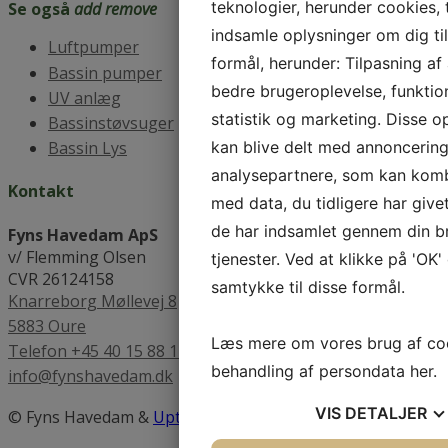
teknologier, herunder cookies, t
Se også
add
remove
indsamle oplysninger om dig til
Luftpumper
formål, herunder: Tilpasning af
Bassin pumper
bedre brugeroplevelse, funktion
UV anlæg
statistik og marketing. Disse o
Bassinstøvsuger
kan blive delt med annoncerin
Bassin Lys
analysepartnere, som kan kom
Kontakt
med data, du tidligere har give
de har indsamlet gennem din b
Fyns Havedam ApS
v/ Flemming Olsen
tjenester. Ved at klikke på 'OK'
CVR 26124158
samtykke til disse formål.
Knarreborg Møllevej 8
5883 Oure
Læs mere om vores brug af co
Telefon +45 40 15 88 14
behandling af persondata
her
.
info@fynshavedam.dk
VIS
DETALJER
© Fyns Havedam &
Uptime